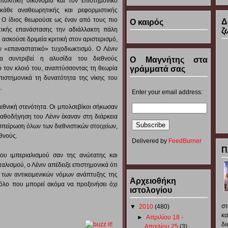
ολιτική οικονομία και τον επιστημονικό
κάθε αναθεωρητικής και ρεφορμιστικής
 Ο ίδιος θεωρούσε ως έναν από τους πιο
Δ
Ο καιρός
τικής επανάστασης την αδιάλλακτη πάλη
ζ
ασκούσε δριμεία κριτική στον αριστερισμό,
 «επαναστατικό» τυχοδιωκτισμό. Ο Λένιν
α συντριβεί η αλυσίδα του διεθνούς
Ο Μαγνήτης στα
 τον κλοιό του, αναπτύσσοντας τη θεωρία
γράμματά σας
πιστημονικά τη δυνατότητα της νίκης του
.
Enter your email address:
 εθνική στενότητα. Οι μπολσεβίκοι σήκωσαν
καθοδήγηση του Λένιν έκαναν στη διάρκεια
πείρωση όλων των διεθνιστικών στοιχείων,
εθνούς.
Delivered by
FeedBurner
Π
ου ιμπεριαλισμού σαν της ανώτατης και
αλισμού, ο Λένιν απέδειξε επιστημονικά ότι
 των αντικειμενικών νόμων ανάπτυξης της
Αρχειοθήκη
όλο που μπορεί ακόμα να προξενήσει όχι
ιστολογίου
στ
▼
2010
(480)
κ
►
Απριλίου 18 -
δ
Απριλίου 25
(3)