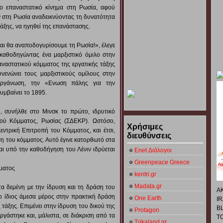
ο επαναστατικό κίνημα στη Ρωσία, αφού
ων στη Ρωσία αναδεικνύοντας τη δυνατότητα
άξης, να ηγηθεί της επανάστασης.
αι θα αναποδογυρίσουμε τη Ρωσία!», έλεγε
 καθοδηγώντας ένα μαρξιστικό όμιλο στην
αναστατικού κόμματος της εργατικής τάξης
νενώνει τους μαρξιστικούς ομίλους στην
 οργάνωση, την «Ενωση πάλης για την
υμβαίνει το 1895.
, συνήλθε στο Μινσκ το πρώτο, ιδρυτικό
κού Κόμματος, Ρωσίας (ΣΔΕΚΡ). Ωστόσο,
Χρήσιμες
εντρική Επιτροπή του Κόμματος, και έτσι,
διευθύνσεις
η του κόμματος. Αυτό έγινε κατορθωτό στα
αι υπό την καθοδήγηση του Λένιν ιδρύεται
Enet Διάλογοι
Greenpeace Greece
μματος
kentri.gr
Madata.gr
τα δεμένη με την ίδρυση και τη δράση του
Α
ο ίδιος άμεσα μέρος στην πρακτική δράση
One Earth
I
τάξης. Επιμένει στην ίδρυση του δικού της
B
Protagon
ργάστηκε και, μάλιστα, σε διάκριση από τα
Τ
Trikaland.gr