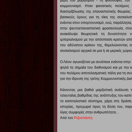
μέρη του μαρξισμού - τη φιλοσοφία, την π
κομμουνισμό. Ηταν φανατικός πολέμιος 
διαστρέβλωσης της επαναστατικής θεωρίας.
βασικούς όρους για τη νίκη της σοσιαλισ
ενάντια στον οπορτουνισμό, ενώ, παράλληλα, 
στην ψευτοεπαναστατική φρασεολογία, στον
ανακάλυψε θεωρητικά τη δυνατότητα ν
ιμπεριαλισμού με την απόσπαση κρατών από
του αδύνατου κρίκου της, θεμελιώνοντας ε
σοσιαλισμού αρχικά σε μια ή σε μερικές χώρες
Ο Λένιν αγωνιζόταν με συνέπεια ενάντια στην
ψηλά τη σημαία του διεθνισμού και με την 
του πολέμου αποτελεσματική πάλη για τη συσ
για την ίδρυση της τρίτης Κομμουνιστικής Δι
Κάνοντας μια βαθιά μαρξιστική ανάλυση τ
τελευταίας βαθμίδας της ανάπτυξης του καπιτ
το καπιταλιστικό σύστημα, χάρη στη δράση
ιστορίας, προχωρεί προς τη δύση του, παρ
λίγες συμφορές στην ανθρωπότητα...
Από τον
Ριζοσπάστη