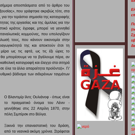
αλ
ι σήμερα αποσπάσματα από το άρθρο του
Εί
ξουσίας», που γράφτηκε ακριβώς τότε, στα
επ
 για την τεράστια σημασία της καταγραφής
ητας της εργασίας και της άμιλλας για την
Π
τικό κράτος έγραφε, μπορεί να γεννηθεί
(n
αταναλωτικές κομμούνες, που υπολογίζουν
Σ
άλωσή τους, που κάνουν οικονομία στην
υβ
αγωγικότητά της και αποκτούν έτσι τη
δι
μέρα ως τις εφτά, ως τις έξι ώρες το
ε θα μπορέσουμε να τα βγάλουμε πέρα, αν
καθολική καταγραφή και έλεγχο στα σιτηρά
σε όλα τα άλλα απαραίτητα προϊόντα)». Γι'
υθμικό βάδισμα των σιδερένιων ταγμάτων
Ο Βλαντιμίρ Ιλιτς Ουλιάνοφ - όπως είναι
το πραγματικό όνομα του Λένιν -
γεννήθηκε στις 22 Απρίλη 1870, στην
πόλη Σιμπίρσκ στο Βόλγα.
Ξεκινά την επαναστατική του δράση,
από τα νεανικά ακόμη χρόνια. Στρέφεται