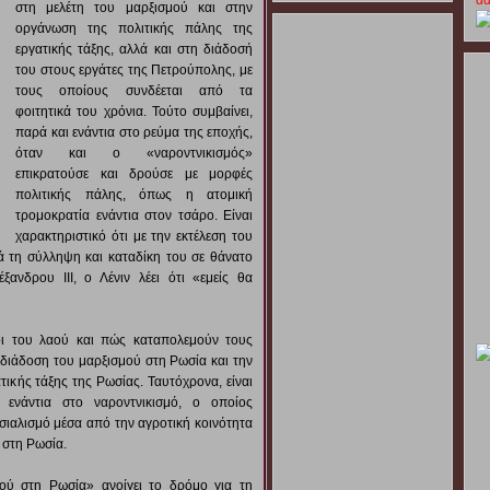
στη μελέτη του μαρξισμού και στην
οργάνωση της πολιτικής πάλης της
εργατικής τάξης, αλλά και στη διάδοσή
του στους εργάτες της Πετρούπολης, με
τους οποίους συνδέεται από τα
φοιτητικά του χρόνια. Τούτο συμβαίνει,
παρά και ενάντια στο ρεύμα της εποχής,
όταν και ο «ναροντνικισμός»
επικρατούσε και δρούσε με μορφές
πολιτικής πάλης, όπως η ατομική
τρομοκρατία ενάντια στον τσάρο. Είναι
χαρακτηριστικό ότι με την εκτέλεση του
ά τη σύλληψη και καταδίκη του σε θάνατο
ανδρου ΙΙΙ, ο Λένιν λέει ότι «εμείς θα
λοι του λαού και πώς καταπολεμούν τους
 διάδοση του μαρξισμού στη Ρωσία και την
ικής τάξης της Ρωσίας. Ταυτόχρονα, είναι
 ενάντια στο ναροντνικισμό, ο οποίος
σιαλισμό μέσα από την αγροτική κοινότητα
ο στη Ρωσία.
ού στη Ρωσία» ανοίγει το δρόμο για τη