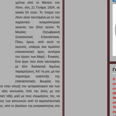
χρόνια από το θάνατο του
Λένιν, στις 21 Γενάρη 1924, σε
ηλικία 54 ετών. Το όνομα του
Λένιν είναι ταυτισμένο με το πιο
σημαντικό, κοσμοϊστορικό
γεγονός του 20ού αιώνα: Τη
Μεγάλη Οχτωβριανή
Σοσιαλιστική Επανάσταση.
Πίσω, όμως, από αυτό το
γεγονός, υπάρχει ένα τεράστιο
επαναστατικό έργο, συνέχεια
του έργου των Μαρξ - Ενγκελς.
Ενα έργο που είναι ταυτισμένο
με δύο διαλεκτικά δεμένες
Γ
παραμέτρους. Απ' τη μια, με την
παραπέρα ανάπτυξη της
Ο
επαναστατικής θεωρίας της
υ
ού στην εποχή του ιμπεριαλισμού και των
εν
νέας κοινωνίας. Από την άλλη, με την
(Μ
ική τάξη, μαζί με τους συμμάχους της, να
Φι
τος των κοινωνιών από τα εκμεταλλευτικά
σα
ς, από το βασίλειο της αναγκαιότητας στο
Το
συ