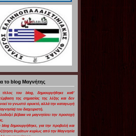
ια το blog Μαγνήτης
 τίτλος του blog, δημιουργήθηκε καθ'
πέρβαση της σημασίας της λέξης και δεν
νοεί το γνωστό ορυκτό, αλλά την καταγωγή
αγνησία) του διαχειριστή.
λοδοξεί βέβαια να μαγνητίσει την προσοχή
ς.
 blog δημιουργήθηκε, για την προβολή και
ζήτηση θεμάτων κυρίως από την Μαγνησία