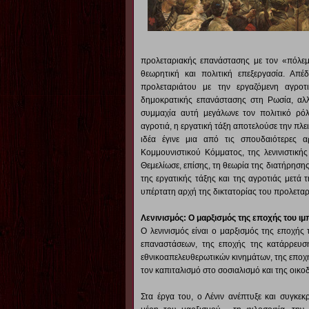
προλεταριακής επανάστασης με τον «πόλεμ
θεωρητική και πολιτική επεξεργασία. Απέ
προλεταριάτου με την εργαζόμενη αγροτ
δημοκρατικής επανάστασης στη Ρωσία, αλλ
συμμαχία αυτή μεγάλωνε τον πολιτικό ρόλο
αγροτιά, η εργατική τάξη αποτελούσε την πλ
ιδέα έγινε μια από τις σπουδαιότερες α
Κομμουνιστικού Κόμματος, της λενινιστικής
Θεμελίωσε, επίσης, τη θεωρία της διατήρηση
της εργατικής τάξης και της αγροτιάς μετά 
υπέρτατη αρχή της δικτατορίας του προλεταρ
Λενινισμός: Ο μαρξισμός της εποχής του ι
Ο λενινισμός είναι ο μαρξισμός της εποχής
επαναστάσεων, της εποχής της κατάρρευση
εθνικοαπελευθερωτικών κινημάτων, της επο
τον καπιταλισμό στο σοσιαλισμό και της οικ
Στα έργα του, ο Λένιν ανέπτυξε και συγκε