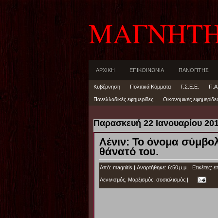
ΜΑΓΝΗΤ
ΑΡΧΙΚΗ
ΕΠΙΚΟΙΝΩΝΙΑ
ΠΑΝΟΠΤΗΣ
Κυβέρνηση
Πολιτικά Κόμματα
Γ.Σ.Ε.Ε.
Π.Α
Πανελλαδικές εφημερίδες
Οικονομικές εφημερίδε
Παρασκευή 22 Ιανουαρίου 20
Λένιν: Το όνομα σύμβολ
θάνατό του.
Από:
magnitis
| Αναρτήθηκε: 6:50 μ.μ. |
Ετικέτες:
ε
Λενινισμός
,
Μαρξισμός
,
σοσιαλισμός
|