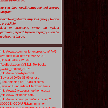
λά και γενικότερα.
ναι ένα blog προβληματισμού επί παντός
ιστητού!
αρακαλώ σχολιάστε στην Ελληνική γλώσσα
o greeklish).
χόλια σε greeklish, όπως και σχόλια
ριστικού ή προσβλητικού περιεχομένου θα
αγράφονται άμεσα.