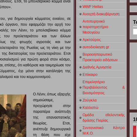
θνούς. Ετσι, το μπολσεβίκικο κόμμα είναι
WWF Hellas
Τύπου».
Ανοιχτή διακυβέρνηση
υ, για δημιουργία κόμματος ενιαίου, σε
Αντιπυρηνικό
Τ
ικό όργανο, που εφαρμόζει την αρχή του
παρατηρητήριο
αλής τον Λένιν, το μπολσεβίκικο κόμμα
Μεσογείου
ης του προλεταριάτου και των άλλων
Αρκτούρος
υρίως της φτωχής αγροτιάς και των
αυτοδιοίκηση gr
ολεταριάτο της Ρωσίας ως τη νίκη με την
 της δικτατορίας του προλεταριάτου. Ετσι
Βορειοηπειρωτικό
σοσιαλισμού για πρώτη φορά στον κόσμο,
Πρακτορείο ειδήσεων
ι, επίσης, ότι καθόρισε και τεκμηρίωσε τον
Διεθνής Αμνηστία
Κόμματος, όχι μόνο στην κατάληψη της
Επίκαιρο
ιαλισμού και του κομμουνισμού.
Επιμελητήριο
Περιβάλλοντος &
Βιοσιμότητος
Ο Λένιν, όπως εξαρχής
σημειώσαμε,
Ζούγκλα
προχώρησε στην
Καλλιστώ
παραπέρα ανάπτυξη
Ομάδα εθελοντικής
της επαναστατικής
1
δράσης Πιερίας
θεωρίας. Ετσι,
Συντονιστικό Κέντρο
ανέπτυξε δημιουργικά
Μ.Κ.Ο.
τη θέση που είχε