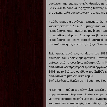
συνένωση της επαναστατικής θεωρίας με τ
θεμελιώνει το ρόλο και τις σχέσεις των τάξε
της μικρής, αλλά συγκεντρωμένης εργατικής τ
«...Δώστε μας μια οργάνωση επαναστατών - κ
χαρακτηριστικά ο Λένιν. Συμμετέχοντας και
Πετρούπολη, καταπιάνεται με την ίδρυση επ
σε πανεθνική κλίμακα. Σαν πρώτο βήμα συ
Πετρούπολη σε επαναστατική πολιτική
απελευθέρωση της εργατικής τάξης». Τούτο σ
Τρία χρόνια αργότερα, το Μάρτη του 1898
Συνέδριο του Σοσιαλδημοκρατικού Εργατι
αμέσως μετά το συνέδριο, πιάστηκε όλη η Κ
ουσιαστικά, δεν προχώρησε η ενιαία οργάνωσ
1903, με το δεύτερο συνέδριο του ΣΔΕΚΡ, κ
ουσιαστικά το μπολσεβίκικο κόμμα.
Ζωή αξεχώριστα δεμένη με τη δράση του Κό
Η ζωή και η δράση του Λένιν είναι αξεχώρισ
Κομμουνιστικού Κόμματος. Ο Λένιν παίρνει 
για την επαναστατική ανύψωση της εργατικής 
κόμματος πάνω στις αρχές που ο ίδιος επεξε