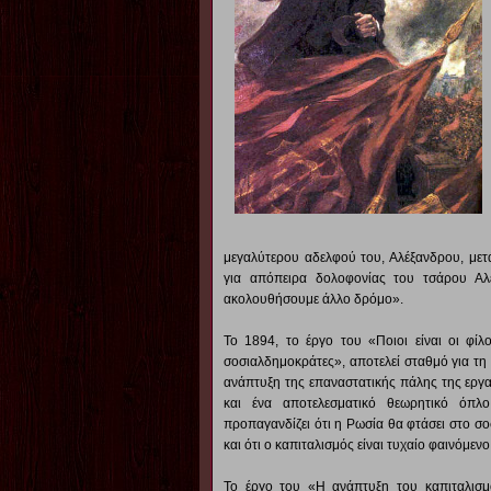
μεγαλύτερου αδελφού του, Αλέξανδρου, μετ
για απόπειρα δολοφονίας του τσάρου Αλέξ
ακολουθήσουμε άλλο δρόμο».
Το 1894, το έργο του «Ποιοι είναι οι φί
σοσιαλδημοκράτες», αποτελεί σταθμό για τη
ανάπτυξη της επαναστατικής πάλης της εργατ
και ένα αποτελεσματικό θεωρητικό όπλο
προπαγανδίζει ότι η Ρωσία θα φτάσει στο σο
και ότι ο καπιταλισμός είναι τυχαίο φαινόμεν
Το έργο του «Η ανάπτυξη του καπιταλισμ