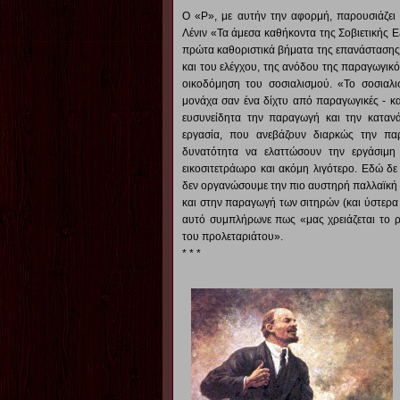
Ο «Ρ», με αυτήν την αφορμή, παρουσιάζε
Λένιν «Τα άμεσα καθήκοντα της Σοβιετικής Ε
πρώτα καθοριστικά βήματα της επανάστασης,
και του ελέγχου, της ανόδου της παραγωγικότ
οικοδόμηση του σοσιαλισμού. «Το σοσιαλισ
μονάχα σαν ένα δίχτυ από παραγωγικές - κ
ευσυνείδητα την παραγωγή και την καταν
εργασία, που ανεβάζουν διαρκώς την παρ
δυνατότητα να ελαττώσουν την εργάσιμη 
εικοσιτετράωρο και ακόμη λιγότερο. Εδώ δ
δεν οργανώσουμε την πιο αυστηρή παλλαϊκή 
και στην παραγωγή των σιτηρών (και ύστερα 
αυτό συμπλήρωνε πως «μας χρειάζεται το ρ
του προλεταριάτου».
* * *