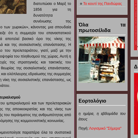
διατυπώσει ο Μαρξ το
Το κουτί της Πανδώρας
1856 για τη
δυνατότητα
συνένωσης της
Όλα τα
ο των χωρικών», κάνοντας μια σπουδαία
πρωτοσέλιδα
δειξε ότι η συμμαχία του επαναστατικού
ιά αποτελεί βασικό όρο της νίκης της
ά και της σοσιαλιστικής επανάστασης. Η
 του προλεταριάτου, γιατί, μαζί με την
ειοψηφία του πληθυσμού της χώρας. Αυτή η
ρχές της στρατηγικής και τακτικής του
Δ
 θεωρίας της σοσιαλιστικής επανάστασης.
ς και ολόπλευρης εδραίωσης της συμμαχίας
τη νίκη της σοσιαλιστικής επανάστασης, ως
ιάτου.
μπεριαλισμού
Εορτολόγιο
 του ιμπεριαλισμού και των προλεταριακών
ς της αποικιοκρατίας και της νίκης των
η ημέρα,
η εβδομάδα του
χής του περάσματος της ανθρωπότητας από
έτους
οδόμησης της κομμουνιστικής κοινωνίας.
Πηγή:
Λογισμικό "Σήμερα"
κριμενοποίησε παραπέρα όλα τα συστατικά