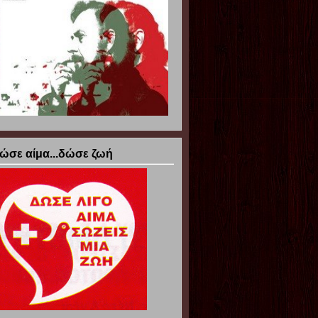
ώσε αίμα...δώσε ζωή