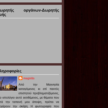
ωρητής οργάνων-Δωρητής
ωής
ληροφορίες
magnitis
Από την Μαγνησία
καταγόμενος κι επί παντός
επιστητού προβληματιζόμενος,
ο ιστολόγιο αυτό εκτιθέμενος, με θέματα που
ατά την ταπεινή μου άποψη, πρέπει να
ιεγείρουν την σκέψη. Η φωτογραφία που