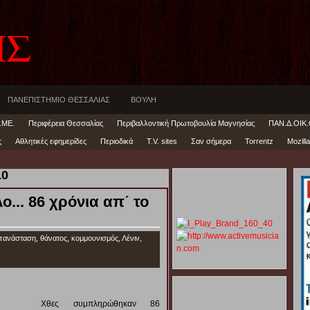
ΗΣ
ΠΑΝΕΠΙΣΤΗΜΙΟ ΘΕΣΣΑΛΙΑΣ
ΒΟΥΛΗ
.ΜΕ.
Περιφέρεια Θεσσαλίας
Περιβαλλοντική Πρωτοβουλία Μαγνησίας
ΠΑΝ.Δ.ΟΙΚ.
ς
Αθλητικές εφημερίδες
Περιοδικά
T.V. sites
Σαν σήμερα
Torrentz
Mozilla
10
ο... 86 χρόνια απ΄ το
πανάσταση
,
θάνατος
,
κομμουνισμός
,
Λένιν
,
Χθες συμπληρώθηκαν 86