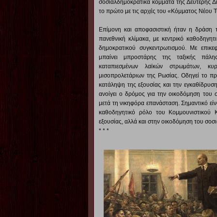
σοσιαλδημοκρατικά κόμματα της Δεύτερης Διε
το πρώτο με τις αρχές του «Κόμματος Νέου 
Επίμονη και αποφασιστική ήταν η δράση το
πανεθνική κλίμακα, με κεντρικό καθοδηγητ
δημοκρατικού συγκεντρωτισμού. Με επικεφ
μπαίνει μπροστάρης της ταξικής πάλ
καταπιεσμένων λαϊκών στρωμάτων, κ
μισοπρολετάριων της Ρωσίας. Οδηγεί το πρ
κατάληψη της εξουσίας και την εγκαθίδρυση
ανοίγει ο δρόμος για την οικοδόμηση του 
μετά τη νικηφόρα επανάσταση. Σημαντικό είνα
καθοδηγητικό ρόλο του Κομμουνιστικού 
εξουσίας, αλλά και στην οικοδόμηση του σοσ
* * *