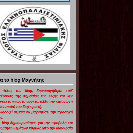
ια το blog Μαγνήτης
 τίτλος του blog, δημιουργήθηκε καθ'
πέρβαση της σημασίας της λέξης και δεν
νοεί το γνωστό ορυκτό, αλλά την καταγωγή
αγνησία) του διαχειριστή.
λοδοξεί βέβαια να μαγνητίσει την προσοχή
ς.
 blog δημιουργήθηκε, για την προβολή και
ζήτηση θεμάτων κυρίως από την Μαγνησία