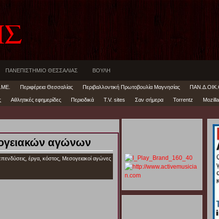
ΗΣ
ΠΑΝΕΠΙΣΤΗΜΙΟ ΘΕΣΣΑΛΙΑΣ
ΒΟΥΛΗ
.ΜΕ.
Περιφέρεια Θεσσαλίας
Περιβαλλοντική Πρωτοβουλία Μαγνησίας
ΠΑΝ.Δ.ΟΙΚ.
ς
Αθλητικές εφημερίδες
Περιοδικά
T.V. sites
Σαν σήμερα
Torrentz
Mozilla
εσογειακών αγώνων
επενδύσεις
,
έργα
,
κόστος
,
Μεσογειακοί αγώνες