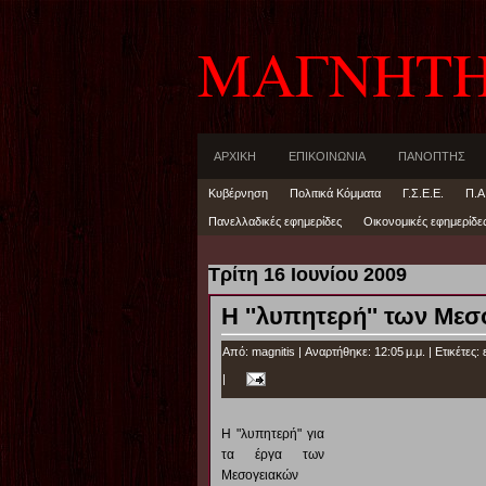
ΜΑΓΝΗΤ
ΑΡΧΙΚΗ
ΕΠΙΚΟΙΝΩΝΙΑ
ΠΑΝΟΠΤΗΣ
Κυβέρνηση
Πολιτικά Κόμματα
Γ.Σ.Ε.Ε.
Π.Α
Πανελλαδικές εφημερίδες
Οικονομικές εφημερίδε
Τρίτη 16 Ιουνίου 2009
Η ''λυπητερή'' των Μ
Από:
magnitis
| Αναρτήθηκε: 12:05 μ.μ. |
Ετικέτες:
|
Η "λυπητερή" για
τα έργα των
Μεσογειακών