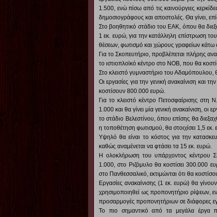
1.500, ενώ πίσω από τις καινούργιες κερκίδ
δημοσιογράφους και αποστολές. Θα γίνει, επ
Στο βοηθητικό στάδιο του ΕΑΚ, όπου θα διεξ
1 εκ. ευρώ, για την κατάλληλη επίστρωση το
θέσεων, φωτισμό και χώρους γραφείων κάτω α
Για το Σκοπευτήριο, προβλέπεται πλήρης ανα
το ιστιοπλοϊκό κέντρο στο ΝΟΒ, που θα κοστί
Στο κλειστό γυμναστήριο του Αδαμόπουλου, θα
Οι εργασίες για την γενική ανακαίνιση και τ
κοστίσουν 800.000 ευρώ.
Για το κλειστό κέντρο Πετοσφαίρισης στη Ν
1.000 και θα γίνει μία γενική ανακαίνιση, οι 
το στάδιο Βελεστίνου, όπου επίσης θα διεξαχ
η τοποθέτηση φωτισμού, θα στοιχίσει 1,5 εκ. 
Υψηλό θα είναι το κόστος για την κατασκε
καθώς αναμένεται να φτάσει τα 15 εκ. ευρώ.
Η ολοκλήρωση του υπάρχοντος κέντρου Σ
1.000, στο Ριζόμυλο θα κοστίσει 300.000 ευ
στο Πανθεσσαλικό, εκτιμώνται ότι θα κοστίσο
Εργασίες ανακαίνισης (1 εκ. ευρώ) θα γίνου
χρησιμοποιηθεί ως προπονητήριο ρίψεων, ενώ
προσαρμογές προπονητήριων σε διάφορες εγ
Το πιο σημαντικό από τα μεγάλα έργα πο