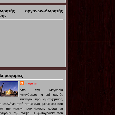
ωρητής οργάνων-Δωρητής
ωής
ληροφορίες
magnitis
Από την Μαγνησία
καταγόμενος κι επί παντός
επιστητού προβληματιζόμενος,
ο ιστολόγιο αυτό εκτιθέμενος, με θέματα που
ατά την ταπεινή μου άποψη, πρέπει να
ιεγείρουν την σκέψη. Η φωτογραφία που