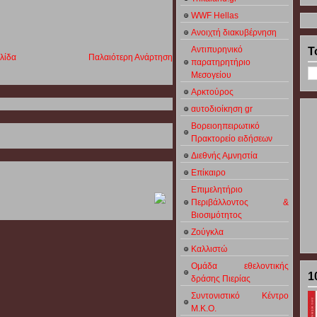
WWF Hellas
Ανοιχτή διακυβέρνηση
Αντιπυρηνικό
Τ
λίδα
Παλαιότερη Ανάρτηση
παρατηρητήριο
Μεσογείου
Αρκτούρος
αυτοδιοίκηση gr
Βορειοηπειρωτικό
Πρακτορείο ειδήσεων
Διεθνής Αμνηστία
Επίκαιρο
Επιμελητήριο
Περιβάλλοντος &
Βιοσιμότητος
Ζούγκλα
Καλλιστώ
Ομάδα εθελοντικής
1
δράσης Πιερίας
Συντονιστικό Κέντρο
Μ.Κ.Ο.