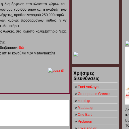
ι η διαμόρφωση των κλειστών χώρων του
κόστους 750.000 ευρώ και η ανάδειξη των
ενέργειες, προϋπολογισμού 250.000 ευρώ.
γων, κυρίως προσαρμογών, καθώς η γγ
 υλοποιήσει.
τις Αλυκές, στο Κλειστό κολυμβητήριο Νέας
άνε.
ς διαβάσουν
εδώ
 απ' τα κονδύλια των Μεσογειακών!
Χρήσιμες
διευθύνσεις
Enet Διάλογοι
Greenpeace Greece
kentri.gr
Madata.gr
Α
One Earth
I
B
Protagon
Τ
Trikaland.gr