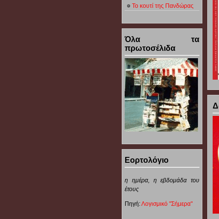
Το κουτί της Πανδώρας
Όλα τα
πρωτοσέλιδα
Δ
Εορτολόγιο
η ημέρα,
η εβδομάδα του
έτους
Πηγή:
Λογισμικό "Σήμερα"