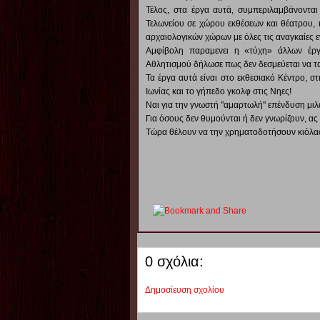
Τέλος, στα έργα αυτά, συμπεριλαμβάνοντα
Τελωνείου σε χώρου εκθέσεων και θέατρου, 
αρχαιολογικών χώρων με όλες τις αναγκαίες 
Αμφίβολη παραμενει η «τύχη» άλλων έρ
Αθλητισμού δήλωσε πως δεν δεσμεύεται να τα
Τα έργα αυτά είναι στο εκθεσιακό Κέντρο, σ
Ιωνίας και το γήπεδο γκολφ στις Νηες!
Ναι για την γνωστή "αμαρτωλή" επένδυση μιλ
Για όσους δεν θυμούνται ή δεν γνωρίζουν, α
Τώρα θέλουν να την χρηματοδοτήσουν κιόλας
0 σχόλια:
Δημοσίευση σχολίου