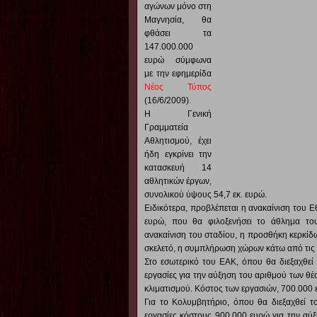
αγώνων μόνο στη
Μαγνησία, θα
φθάσει τα
147.000.000
ευρώ σύμφωνα
με την εφημερίδα
Νέος Τύπος
(16/6/2009).
Η Γενική
Γραμματεία
Αθλητισμού, έχει
ήδη εγκρίνει την
κατασκευή 14
αθλητικών έργων,
συνολικού ύψους 54,7 εκ. ευρώ.
Ειδικότερα, προβλέπεται η ανακαίνιση του Ε
ευρώ, που θα φιλοξενήσει το άθλημα του
ανακαίνιση του σταδίου, η προσθήκη κερκίδ
σκελετό, η συμπλήρωση χώρων κάτω από τις 
Στο εσωτερικό του ΕΑΚ, όπου θα διεξαχθεί 
εργασίες για την αύξηση του αριθμού των θέ
κλιματισμού. Κόστος των εργασιών, 700.000 
Για το Κολυμβητήριο, όπου θα διεξαχθεί 
εργασίες κόστους 900.000 ευρώ για την αύ