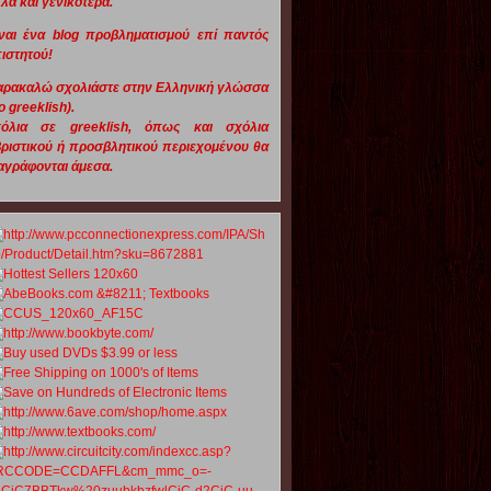
λά και γενικότερα.
ναι ένα blog προβληματισμού επί παντός
ιστητού!
αρακαλώ σχολιάστε στην Ελληνική γλώσσα
o greeklish).
χόλια σε greeklish, όπως και σχόλια
ριστικού ή προσβλητικού περιεχομένου θα
αγράφονται άμεσα.