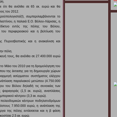
ση.
ι ότι θα ανέλθει σε 65 εκ. ευρώ και θα
ιος του 2012.
οϋπολογιστεί(!), συμπεριλαμβάνονται το
λεστίνου, η παλαιά Ε.Ο. Βόλου-Λάρισας, η
 δίκτυο εντός της πόλης του Βόλου,
 του περιφερειακού και η βελτίωση του
ης Πυροσβεστικής και η ανακαίνιση και
την πόλη.
ευή τους, θα ανέλθει σε 27.400.000 ευρώ
 το Μάιο του 2010 για τη δρομολόγηση του
που της έκτασης για τη δημιουργία χώρων
φαρμογή ασύρματου συστήματος ελέγχου
 ανάπλαση παραλιακού μετώπου (4.750.000
ξου του Βόλου δηλαδή τις συνοικίες των
ς ψαραγοράς (1,5 εκ. ευρώ), αναπλάσεις
εμπορικού κέντρου (3,3 εκ. ευρώ).
ν πολεοδομικών κέντρων ποδηλατοδρόμων
κόστους 7.950.000 ευρώ, η ανάπλαση της
έργα της πόλης εντάσσεται και η β φάση
οστίσει 2,5 εκ. ευρώ.