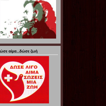
ώσε αίμα...δώσε ζωή