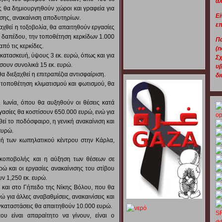
αλ
ες θα δημιουργηθούν χώροι και γραφεία για
Εί
ίσης, ανακαίνιση αποδυτηρίων.
επ
αχθεί η τοξοβολία, θα απαιτηθούν εργασίες
υ δαπέδου, την τοποθέτηση κερκίδων 1.000
Π
πό τις κερκίδες.
(n
κατασκευή, ύψους 3 εκ. ευρώ, όπως και για
Σ
σουν συνολικά 15 εκ. ευρώ.
υβ
 διεξαχθεί η επιτραπέζια αντισφαίριση.
δι
ην τοποθέτηση κλιματισμού και φωτισμού, θα
. Ιωνία, όπου θα αυξηθούν οι θέσεις κατά
εργασίες θα κοστίσουν 650.000 ευρώ, ενώ για
θεί το ποδόσφαιρο, η γενική ανακαίνιση και
ευρώ.
υή των κωπηλατικού κέντρου στην Κάρλα,
κοποβολής και η αύξηση των θέσεων σε
ρώ και οι εργασίες ανακαίνισης του στίβου
υν 1,250 εκ. ευρώ.
ν και στο Γήπεδο της Νίκης Βόλου, που θα
 για άλλες αναβαθμίσεις, ανακαινίσεις και
καταστάσεις θα απαιτηθούν 10.000 ευρώ.
υ είναι απαραίτητο να γίνουν, είναι ο