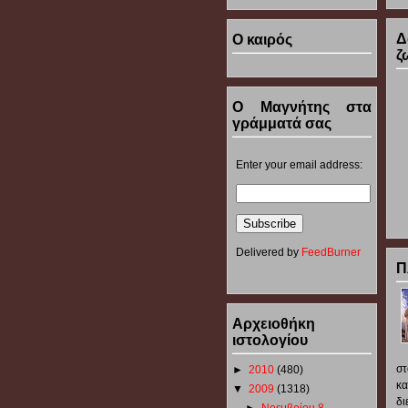
Δ
Ο καιρός
ζ
Ο Μαγνήτης στα
γράμματά σας
Enter your email address:
Delivered by
FeedBurner
Π
Αρχειοθήκη
ιστολογίου
στ
►
2010
(480)
κ
▼
2009
(1318)
δ