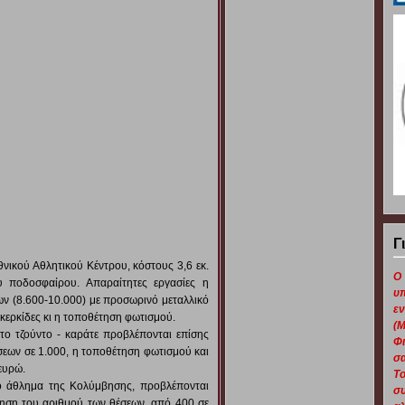
Γ
θνικού Αθλητικού Κέντρου, κόστους 3,6 εκ.
Ο
 ποδοσφαίρου. Απαραίτητες εργασίες η
υ
ων (8.600-10.000) με προσωρινό μεταλλικό
εν
κερκίδες κι η τοποθέτηση φωτισμού.
(Μ
το τζούντο - καράτε προβλέπονται επίσης
Φι
σεων σε 1.000, η τοποθέτηση φωτισμού και
σα
ευρώ.
Το
το άθλημα της Κολύμβησης, προβλέπονται
συ
ξηση του αριθμού των θέσεων, από 400 σε